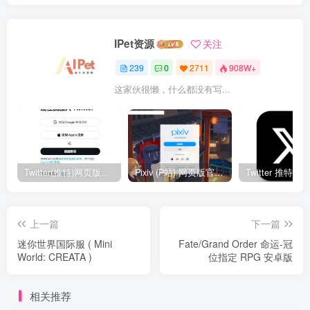
IPet资源
关注
239
0
2711
908W+
这家伙很懒，什么都没有写...
Twitter(推特)网页版官网入口地址
Pixiv (P站) 网页版官网入口地址
上一篇
下一篇
迷你世界国际服 ( Mini
Fate/Grand Order 命运-冠
World: CREATA )
位指定 RPG 安卓版
相关推荐