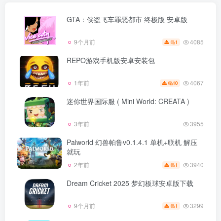
GTA：侠盗飞车罪恶都市 终极版 安卓版
4085
9个月前
1
REPO游戏手机版安卓安装包
4067
1年前
10
迷你世界国际服 ( Mini World: CREATA )
3年前
3955
Palworld 幻兽帕鲁v0.1.4.1 单机+联机 解压
就玩
3940
2年前
1
Dream Cricket 2025 梦幻板球安卓版下载
3299
9个月前
1