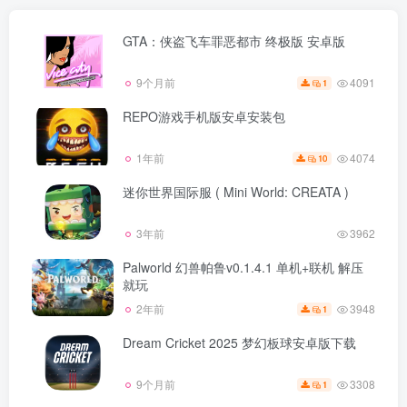
GTA：侠盗飞车罪恶都市 终极版 安卓版
4091
9个月前
1
REPO游戏手机版安卓安装包
4074
1年前
10
迷你世界国际服 ( Mini World: CREATA )
3年前
3962
Palworld 幻兽帕鲁v0.1.4.1 单机+联机 解压
就玩
3948
2年前
1
Dream Cricket 2025 梦幻板球安卓版下载
3308
9个月前
1