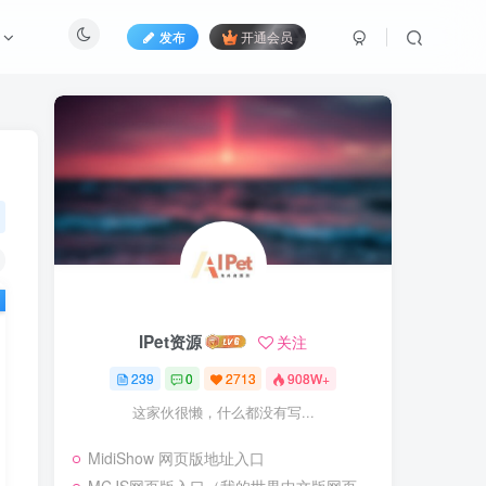
发布
开通会员
IPet资源
关注
239
0
2713
908W+
这家伙很懒，什么都没有写...
MidiShow 网页版地址入口