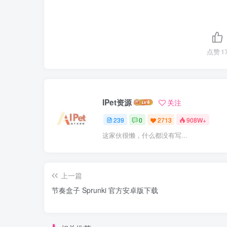
点赞
1
IPet资源
关注
239
0
2713
908W+
这家伙很懒，什么都没有写...
上一篇
节奏盒子 Sprunki 官方安卓版下载