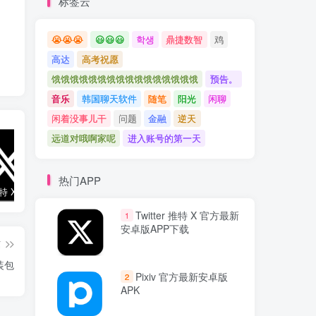
标签云
😭😭😭
😃😃😃
학생
鼎捷数智
鸡
高达
高考祝愿
饿饿饿饿饿饿饿饿饿饿饿饿饿饿饿饿
预告。
音乐
韩国聊天软件
随笔
阳光
闲聊
闲着没事儿干
问题
金融
逆天
远道对哦啊家呢
进入账号的第一天
热门APP
Twitter 推特 X 官方最新安卓版APP下载
俄罗斯搜索引擎 Yandex 入口
Twitter (推特) X 网页版登录入口
Twitter 推特 X 官方最新
1
安卓版APP下载
篇
装包
Pixiv 官方最新安卓版
2
APK