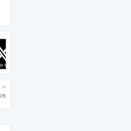
Twitter 推特 X 官方最新安卓版APP下载
俄罗斯搜索引擎 Yandex 入口
Twitter (推特) X 网页版登录入口
篇
装包