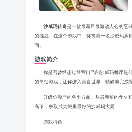
沙威玛传奇
是一款最新且最激动人心的烹
的挑战。在这个游戏中，你扮演一名沙威玛厨
面。
游戏简介
你是否曾经想过经营自己的沙威玛餐厅是
的烹饪游戏，让你进入美食世界。精确地完成
升级你餐厅的各个方面，从最新鲜的食材
高下，争取成为城里最好的沙威玛大厨！
游戏特色