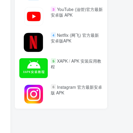
YouTube (油管)官方最新
3
安卓版 APK
Netflix (网飞) 官方最新
4
安卓版APK
XAPK / APK 安装应用教
5
程
Instagram 官方最新安卓
6
版 APK