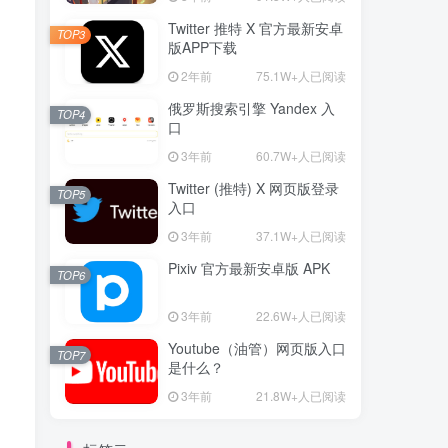
Twitter 推特 X 官方最新安卓
TOP3
版APP下载
2年前
75.1W+人已阅读
俄罗斯搜索引擎 Yandex 入
TOP4
口
3年前
60.7W+人已阅读
Twitter (推特) X 网页版登录
TOP5
入口
3年前
37.1W+人已阅读
Pixiv 官方最新安卓版 APK
TOP6
3年前
22.6W+人已阅读
Youtube（油管）网页版入口
TOP7
是什么？
3年前
21.8W+人已阅读