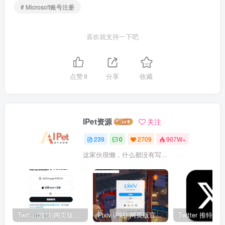
# Microsoft账号注册
喜欢就支持一下吧
点赞
8
分享
收藏
IPet资源
关注
239
0
2709
907W+
这家伙很懒，什么都没有写...
Twitter(推特)网页版官网入口地址
Pixiv (P站) 网页版官网入口地址