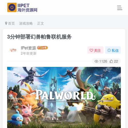
首页
游戏攻略
正文
3分钟部署幻兽帕鲁联机服务
IPet资源
关注
私信
2年前更新
1126
22