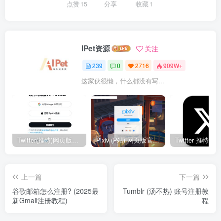
点赞
15
分享
收藏
1
IPet资源
关注
239
0
2716
909W+
这家伙很懒，什么都没有写...
Twitter(推特)网页版官网入口地址
Pixiv (P站) 网页版官网入口地址
上一篇
下一篇
谷歌邮箱怎么注册? (2025最
Tumblr (汤不热) 账号注册教
新Gmail注册教程)
程