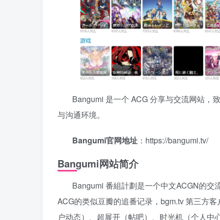
Bangumi 是一个 ACG 分享与交流
与沟通环境。
Bangumi官网地址
：https://bangumi.tv/
Bangumi网站简介
Bangumi 番組計劃是一个中文ACG
ACG的类似豆瓣的追番记录，bgm.tv 第
户动态）、超展开（帖吧）、时光机（个人中