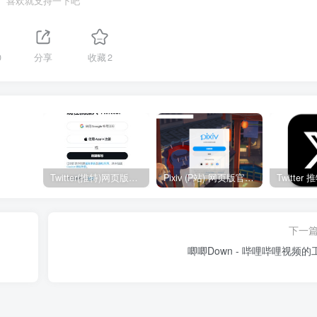
喜欢就支持一下吧
0
分享
收藏
2
Twitter(推特)网页版官网入口地址
Pixiv (P站) 网页版官网入口地址
下一
唧唧Down - 哔哩哔哩视频的