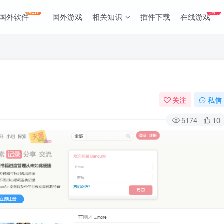
NEW
热门
国外软件
国外游戏
相关知识
插件下载
在线游戏
关注
私信
5174
10