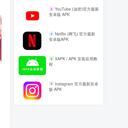
YouTube (油管)官方最新
3
安卓版 APK
Netflix (网飞) 官方最新
4
安卓版APK
XAPK / APK 安装应用教
5
程
Instagram 官方最新安卓
6
版 APK