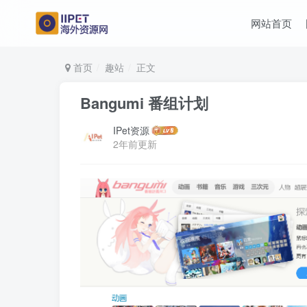
网站首页
首页
趣站
正文
Bangumi 番组计划
IPet资源
2年前更新