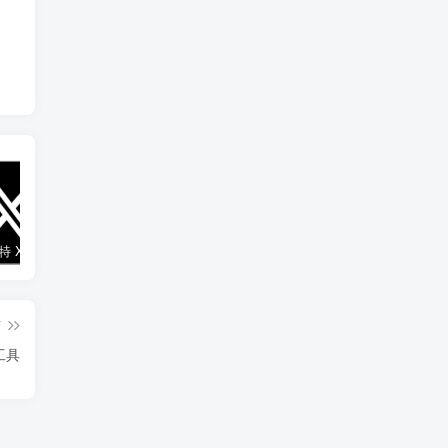
Twitter 推特 X 官方最新安卓版APP下载
俄罗斯搜索引擎 Yandex 入口
Twitter (推特) X 网页版登录入口
篇
工具