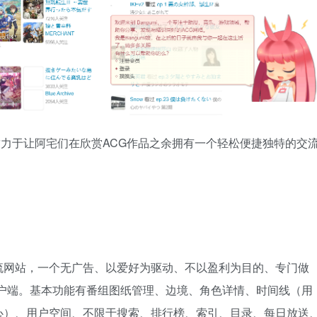
网站，致力于让阿宅们在欣赏ACG作品之余拥有一个轻松便捷独特的交
N的交流网站，一个无广告、以爱好为驱动、不以盈利为目的、专门做
三方客户端。基本功能有番组图纸管理、边境、角色详情、时间线（用
心）、用户空间、不限于搜索、排行榜、索引、目录、每日放送