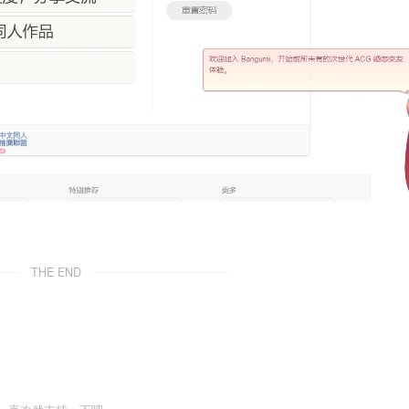
THE END