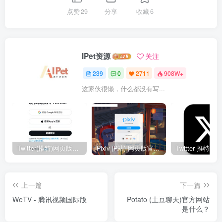
点赞
29
分享
收藏
6
IPet资源
关注
239
0
2711
908W+
这家伙很懒，什么都没有写...
Twitter(推特)网页版官网入口地址
Pixiv (P站) 网页版官网入口地址
上一篇
下一篇
WeTV - 腾讯视频国际版
Potato (土豆聊天)官方网站
是什么？